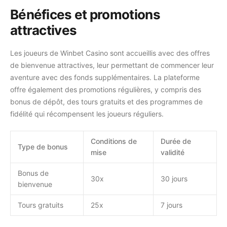
Bénéfices et promotions
attractives
Les joueurs de Winbet Casino sont accueillis avec des offres
de bienvenue attractives, leur permettant de commencer leur
aventure avec des fonds supplémentaires. La plateforme
offre également des promotions régulières, y compris des
bonus de dépôt, des tours gratuits et des programmes de
fidélité qui récompensent les joueurs réguliers.
Conditions de
Durée de
Type de bonus
mise
validité
Bonus de
30x
30 jours
bienvenue
Tours gratuits
25x
7 jours