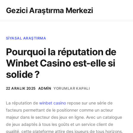
Gezici Araştırma Merkezi
SIYASAL ARAŞTIRMA
Pourquoi la réputation de
Winbet Casino est-elle si
solide ?
POURQUOI
22 ARALIK 2025
ADMIN
YORUMLAR KAPALI
LA
RÉPUTATION
DE
La réputation de
winbet casino
repose sur une série de
WINBET
facteurs permettant de le positionner comme un acteur
CASINO
EST-
majeur dans le secteur des jeux en ligne. Avec un catalogue
ELLE
SI
de jeux adaptés à tous les goûts et un service client de
SOLIDE
qualité, cette plateforme attire des joueurs de tous horizons.
?