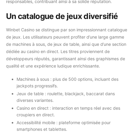
responsables, contribuant ainsi à sa solide réputation.
Un catalogue de jeux diversifié
Winbet Casino se distingue par son impressionnant catalogue
de jeux. Les utilisateurs peuvent profiter d’une large gamme
de machines à sous, de jeux de table, ainsi que d’une section
dédiée au casino en direct. Les titres proviennent de
développeurs réputés, garantissant ainsi des graphismes de
qualité et une expérience ludique enrichissante.
Machines à sous : plus de 500 options, incluant des
jackpots progressifs.
Jeux de table : roulette, blackjack, baccarat dans
diverses variantes.
Casino en direct : interaction en temps réel avec des
croupiers en direct.
Accessibilité mobile : plateforme optimisée pour
smartphones et tablettes.