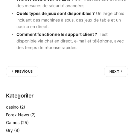
des mesures de sécurité avancées.
Quels types de jeux sont disponibles ?
Un large choix
incluant des machines à sous, des jeux de table et un
casino en direct.
Comment fonctionne le support client ?
Il est
disponible via chat en direct, e-mail et téléphone, avec
des temps de réponse rapides.
Yazı
PREVIOUS
NEXT
gezinmesi
Kategoriler
casino
(2)
Forex News
(2)
Games
(25)
Gry
(9)