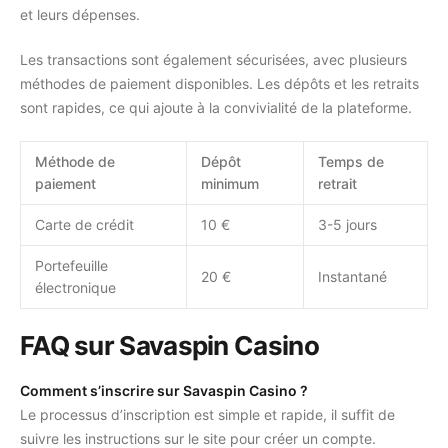
et leurs dépenses.
Les transactions sont également sécurisées, avec plusieurs
méthodes de paiement disponibles. Les dépôts et les retraits
sont rapides, ce qui ajoute à la convivialité de la plateforme.
Méthode de
Dépôt
Temps de
paiement
minimum
retrait
Carte de crédit
10 €
3-5 jours
Portefeuille
20 €
Instantané
électronique
FAQ sur Savaspin Casino
Comment s’inscrire sur Savaspin Casino ?
Le processus d’inscription est simple et rapide, il suffit de
suivre les instructions sur le site pour créer un compte.