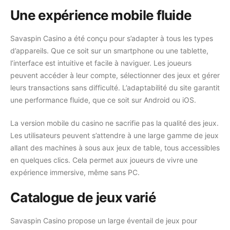
Une expérience mobile fluide
Savaspin Casino a été conçu pour s’adapter à tous les types
d’appareils. Que ce soit sur un smartphone ou une tablette,
l’interface est intuitive et facile à naviguer. Les joueurs
peuvent accéder à leur compte, sélectionner des jeux et gérer
leurs transactions sans difficulté. L’adaptabilité du site garantit
une performance fluide, que ce soit sur Android ou iOS.
La version mobile du casino ne sacrifie pas la qualité des jeux.
Les utilisateurs peuvent s’attendre à une large gamme de jeux
allant des machines à sous aux jeux de table, tous accessibles
en quelques clics. Cela permet aux joueurs de vivre une
expérience immersive, même sans PC.
Catalogue de jeux varié
Savaspin Casino propose un large éventail de jeux pour