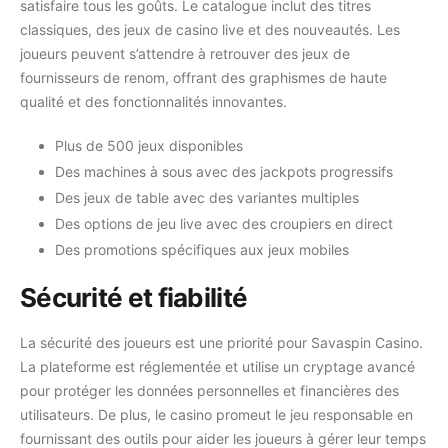
satisfaire tous les goûts. Le catalogue inclut des titres
classiques, des jeux de casino live et des nouveautés. Les
joueurs peuvent s’attendre à retrouver des jeux de
fournisseurs de renom, offrant des graphismes de haute
qualité et des fonctionnalités innovantes.
Plus de 500 jeux disponibles
Des machines à sous avec des jackpots progressifs
Des jeux de table avec des variantes multiples
Des options de jeu live avec des croupiers en direct
Des promotions spécifiques aux jeux mobiles
Sécurité et fiabilité
La sécurité des joueurs est une priorité pour Savaspin Casino.
La plateforme est réglementée et utilise un cryptage avancé
pour protéger les données personnelles et financières des
utilisateurs. De plus, le casino promeut le jeu responsable en
fournissant des outils pour aider les joueurs à gérer leur temps