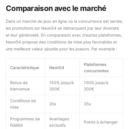
Comparaison avec le marché
Dans un marché de jeux en ligne où la concurrence est serrée,
les promotions sur Neon54 se démarquent par leur diversité
et leur générosité. En comparaison avec d’autres plateformes,
Neon54 propose des conditions de mise plus favorables et
une meilleure valeur ajoutée pour les joueurs. Par exemple :
Plateformes
Caractéristique
Neon54
concurrentes
Bonus de
150% jusqu’à
100% jusqu’à
bienvenue
300€
200€
Conditions de
20x
35x
mise
Programmes de
Avantages
Points à échanger
fidélité
exclusifs