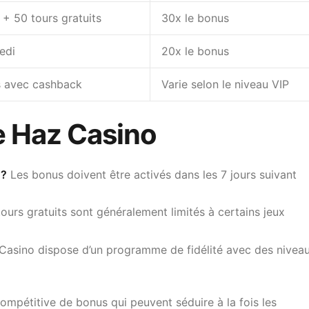
+ 50 tours gratuits
30x le bonus
edi
20x le bonus
s avec cashback
Varie selon le niveau VIP
e Haz Casino
 ?
Les bonus doivent être activés dans les 7 jours suivant
tours gratuits sont généralement limités à certains jeux
Casino dispose d’un programme de fidélité avec des nivea
pétitive de bonus qui peuvent séduire à la fois les