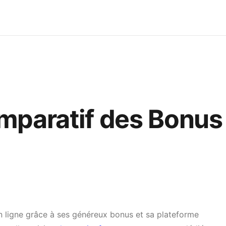
mparatif des Bonus
n ligne grâce à ses généreux bonus et sa plateforme