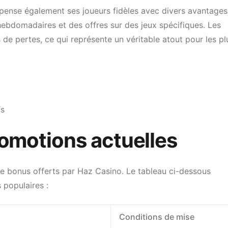
ense également ses joueurs fidèles avec divers avantages
ebdomadaires et des offres sur des jeux spécifiques. Les
de pertes, ce qui représente un véritable atout pour les pl
fs
omotions actuelles
 de bonus offerts par Haz Casino. Le tableau ci-dessous
 populaires :
Conditions de mise