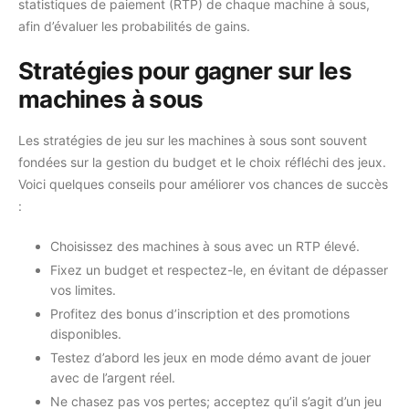
statistiques de paiement (RTP) de chaque machine à sous,
afin d’évaluer les probabilités de gains.
Stratégies pour gagner sur les
machines à sous
Les stratégies de jeu sur les machines à sous sont souvent
fondées sur la gestion du budget et le choix réfléchi des jeux.
Voici quelques conseils pour améliorer vos chances de succès
:
Choisissez des machines à sous avec un RTP élevé.
Fixez un budget et respectez-le, en évitant de dépasser
vos limites.
Profitez des bonus d’inscription et des promotions
disponibles.
Testez d’abord les jeux en mode démo avant de jouer
avec de l’argent réel.
Ne chasez pas vos pertes; acceptez qu’il s’agit d’un jeu