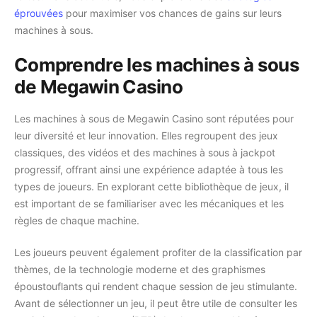
éprouvées
pour maximiser vos chances de gains sur leurs
machines à sous.
Comprendre les machines à sous
de Megawin Casino
Les machines à sous de Megawin Casino sont réputées pour
leur diversité et leur innovation. Elles regroupent des jeux
classiques, des vidéos et des machines à sous à jackpot
progressif, offrant ainsi une expérience adaptée à tous les
types de joueurs. En explorant cette bibliothèque de jeux, il
est important de se familiariser avec les mécaniques et les
règles de chaque machine.
Les joueurs peuvent également profiter de la classification par
thèmes, de la technologie moderne et des graphismes
époustouflants qui rendent chaque session de jeu stimulante.
Avant de sélectionner un jeu, il peut être utile de consulter les