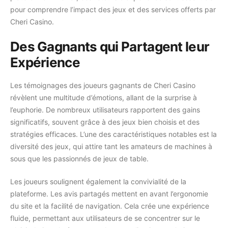
pour comprendre l’impact des jeux et des services offerts par
Cheri Casino.
Des Gagnants qui Partagent leur
Expérience
Les témoignages des joueurs gagnants de Cheri Casino
révèlent une multitude d’émotions, allant de la surprise à
l’euphorie. De nombreux utilisateurs rapportent des gains
significatifs, souvent grâce à des jeux bien choisis et des
stratégies efficaces. L’une des caractéristiques notables est la
diversité des jeux, qui attire tant les amateurs de machines à
sous que les passionnés de jeux de table.
Les joueurs soulignent également la convivialité de la
plateforme. Les avis partagés mettent en avant l’ergonomie
du site et la facilité de navigation. Cela crée une expérience
fluide, permettant aux utilisateurs de se concentrer sur le