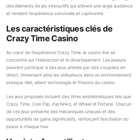
des éléments de jeu interactifs qui attirent une large audience
et rendent l’expérience conviviale et captivante.
Les caractéristiques clés de
Crazy Time Casino
Au cœur de l’expérience Crazy Time, le casino live se
concentre sur l’interaction et le divertissement. Les joueurs
peuvent participer à des jeux animés par des croupiers en
direct, immersant ainsi les utilisateurs dans un environnement
presque réel, alliant technologie et frissons du casino.
Les jeux proposés incluent des titres emblématiques tels que
Crazy Time, Coin Flip, Pachinko, et Wheel of Fortune. Chacun
de ces jeux présente des mécaniques uniques et des
opportunités de gains significatifs, renforçant l’excitation du
joueur à chaque tour.