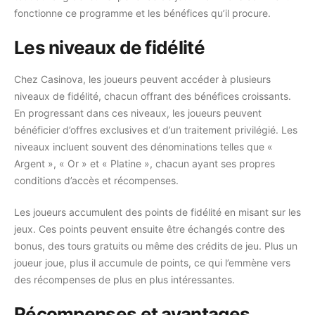
fonctionne ce programme et les bénéfices qu’il procure.
Les niveaux de fidélité
Chez Casinova, les joueurs peuvent accéder à plusieurs
niveaux de fidélité, chacun offrant des bénéfices croissants.
En progressant dans ces niveaux, les joueurs peuvent
bénéficier d’offres exclusives et d’un traitement privilégié. Les
niveaux incluent souvent des dénominations telles que «
Argent », « Or » et « Platine », chacun ayant ses propres
conditions d’accès et récompenses.
Les joueurs accumulent des points de fidélité en misant sur les
jeux. Ces points peuvent ensuite être échangés contre des
bonus, des tours gratuits ou même des crédits de jeu. Plus un
joueur joue, plus il accumule de points, ce qui l’emmène vers
des récompenses de plus en plus intéressantes.
Récompenses et avantages