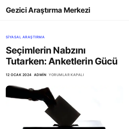
Gezici Araştırma Merkezi
SIYASAL ARAŞTIRMA
Seçimlerin Nabzını
Tutarken: Anketlerin Gücü
SEÇIMLERIN
12 OCAK 2024
ADMIN
YORUMLAR KAPALI
NABZINI
TUTARKEN:
ANKETLERIN
GÜCÜ
IÇIN